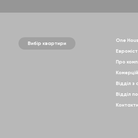
One Hou
Вибір квартири
Евромісто
Про ком
Комерцій
Відділ з 
Відділ п
Контакт