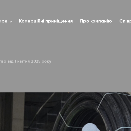
ири
Комерційні приміщення
Про компанію
Спів
ва від 1 квітня 2025 року