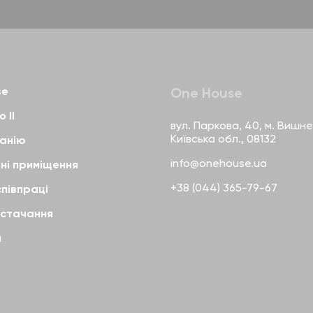
se
One House
 II
вул. Паркова, 40, м. Вишне
Київська обл., 08132
панію
info@onehouse.ua
ні приміщення
+38 (044) 365-79-67
співпраці
остачання
и