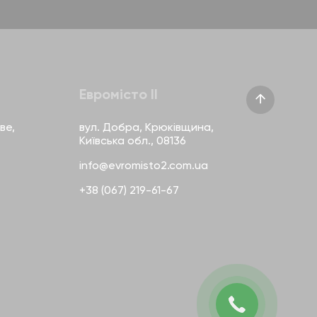
Евромісто II
ве,
вул. Добра, Крюківщина,
Київська обл., 08136
info@evromisto2.com.ua
+38 (067) 219-61-67