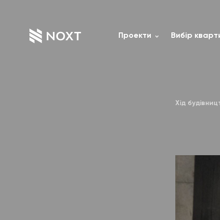
Проекти
Вибір кварт
Хід будівницт