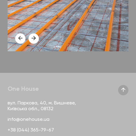
One House
вул. Паркова, 40, м. Вишневе,
Київська обл., 08132
info@onehouse.ua
+38 (044) 365-79-67