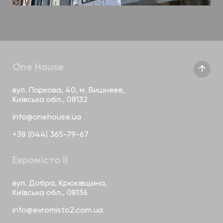
One House
вул. Паркова, 40, м. Вишневе,
Київська обл., 08132
info@onehouse.ua
+38 (044) 365-79-67
Евромісто II
вул. Добра, Крюківщина,
Київська обл., 08136
info@evromisto2.com.ua